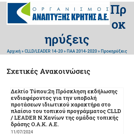
Skip
Πρ
Open
Close
to
mobile
mobile
content
οκ
menu
menu
ηρύξεις
Αρχική
»
CLLD/LEADER 14-20
»
ΠΑΑ 2014-2020
»
Προκηρύξεις
Σχετικές Ανακοινώσεις
Δελτίο Τύπου:2η Πρόσκληση εκδήλωσης
ενδιαφέροντος για την υποβολή
προτάσεων ιδιωτικού χαρακτήρα στο
πλαίσιο του τοπικού προγράμματος CLLD
/ LEADER Ν.Χανίων της ομάδας τοπικής
δράσης Ο.Α.Κ. Α.Ε.
11/07/2024