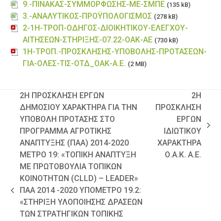
9.-ΠΙΝΑΚΑΣ-ΣΥΜΜΟΡΦΩΣΗΣ-ΜΕ-ΣΜΠΕ
(135 kB)
3.-ΑΝΑΛΥΤΙΚΟΣ-ΠΡΟΫΠΟΛΟΓΙΣΜΟΣ
(278 kB)
2-1Η-ΤΡΟΠ-ΟΔΗΓΟΣ-ΔΙΟΙΚΗΤΙΚΟΥ-ΕΛΕΓΧΟΥ-
ΑΙΤΗΣΕΩΝ-ΣΤΗΡΙΞΗΣ-07.22-ΟΑΚ-ΑΕ
(730 kB)
1Η-ΤΡΟΠ.-ΠΡΟΣΚΛΗΣΗΣ-ΥΠΟΒΟΛΗΣ-ΠΡΟΤΑΣΕΩΝ-
ΓΙΑ-ΟΛΕΣ-ΤΙΣ-ΟΤΔ_ΟΑΚ-Α.Ε.
(2 MB)
2H ΠΡΟΣΚΛΗΣΗ ΕΡΓΩΝ
2Η
ΔΗΜΟΣΙΟΥ ΧΑΡΑΚΤΗΡΑ ΓΙΑ ΤΗΝ
ΠΡΟΣΚΛΗΣΗ
ΥΠΟΒΟΛΗ ΠΡΟΤΑΣΗΣ ΣΤΟ
ΕΡΓΩΝ
next
ΠΡΟΓΡΑΜΜΑ ΑΓΡΟΤΙΚΗΣ
ΙΔΙΩΤΙΚΟΥ
post:
ΑΝΑΠΤΥΞΗΣ (ΠΑΑ) 2014-2020
ΧΑΡΑΚΤΗΡΑ
ΜΕΤΡΟ 19: «ΤΟΠΙΚΗ ΑΝΑΠΤΥΞΗ
Ο.Α.Κ. Α.Ε.
ΜE ΠΡΩΤΟΒΟΥΛΙΑ ΤΟΠΙΚΩΝ
ΚΟΙΝΟΤΗΤΩΝ (CLLD) – LEADER»
ΠΑΑ 2014 -2020 ΥΠΟΜΕΤΡΟ 19.2:
previous
«ΣΤΗΡΙΞΗ ΥΛΟΠΟΙΗΣΗΣ ΔΡΑΣΕΩΝ
post:
ΤΩΝ ΣΤΡΑΤΗΓΙΚΩΝ ΤΟΠΙΚΗΣ