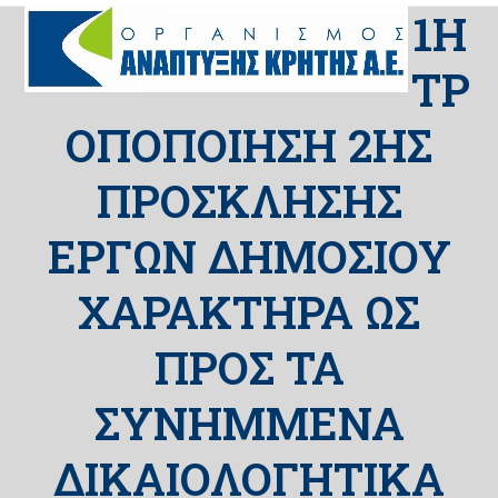
Skip
1Η
Open
Close
to
mobile
mobile
content
ΤΡ
menu
menu
ΟΠΟΠΟΙΗΣΗ 2ΗΣ
ΠΡΟΣΚΛΗΣΗΣ
ΕΡΓΩΝ ΔΗΜΟΣΙΟΥ
ΧΑΡΑΚΤΗΡΑ ΩΣ
ΠΡΟΣ ΤΑ
ΣΥΝΗΜΜΕΝΑ
ΔΙΚΑΙΟΛΟΓΗΤΙΚΑ